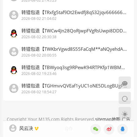
2026-08-02 21:45:23
转错包退【TRxfg5taf9Dt2Ewdfj8qS32jqv66666666】客服TeleGram:【@TrxEm】
2026-08-02 21:04:02
转错包退【TWCw4Jn28QoRjwpFVgRsUwpi8DDDDDDDDD】客服TeleGram:【@TrxEm】
2026-08-02 20:30:38
转错包退【TWKbrVgwd8S55FaCqM**aNQyehdAnhCSV2】客服TeleGram:【@TrxEm】
2026-08-02 20:00:55
转错包退【TBWyoq3sg9RPewK94RTPKfp1WBMMZEt1ge】客服TeleGram:【@TrxEm】
2026-08-02 19:23:46
转错包退【TGHmvvQVEaf1yUC1oNE5DLogBUgPu5UzZ3】客服TeleGram:【@TrxEm】
2026-08-02 18:54:27
Copyright Your M135.com Rights Reserved.
sitemap地图
-
广告
风云决
合作