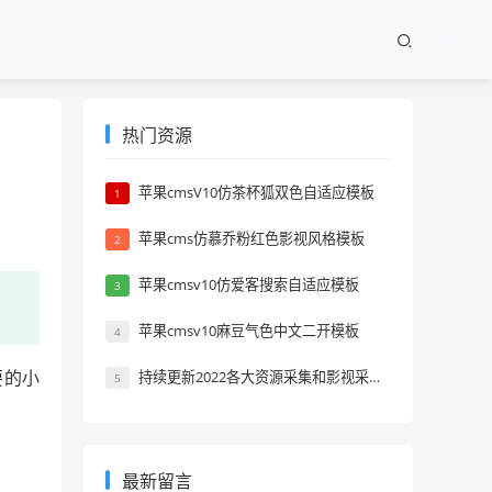
热门资源
苹果cmsV10仿茶杯狐双色自适应模板
1
苹果cms仿慕乔粉红色影视风格模板
2
苹果cmsv10仿爱客搜索自适应模板
3
苹果cmsv10麻豆气色中文二开模板
4
要的小
持续更新2022各大资源采集和影视采集站推荐
5
最新留言