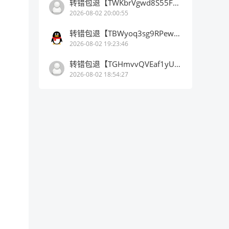
转错包退【TWKbrVgwd8S55FaCqM**aNQyehdAnhCSV2】客服TeleGram:【@TrxEm】
2026-08-02 20:00:55
转错包退【TBWyoq3sg9RPewK94RTPKfp1WBMMZEt1ge】客服TeleGram:【@TrxEm】
2026-08-02 19:23:46
转错包退【TGHmvvQVEaf1yUC1oNE5DLogBUgPu5UzZ3】客服TeleGram:【@TrxEm】
2026-08-02 18:54:27