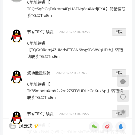
u地址转错 【
TRQeSqfeGqEVkrVm4EgHAFNq8o4NzdjPX4 】转错请联
系TG:@TrxEm
节省TRX手续费
回复
2026-05-22 04:36:53
u地址转错
【TQGc9RqmJ4ZUMdsETFAN6hsg9BcWVqHPth】转错
请联系TG:@TrxEm
波场能量租赁
回复
2026-05-22 05:31:45
u地址转错 【
TK85mbotaXmV2x2rn2ZSFE8UDHcGqKukAp 】转错请
联系TG:@TrxEm
节省TRX手续费
回复
2026-05-23 04:59:27
u地址转错 【
风云决
TJRMuxf9shbQu5hQiszDHmMxTWsYzfLN4b 】转错请联