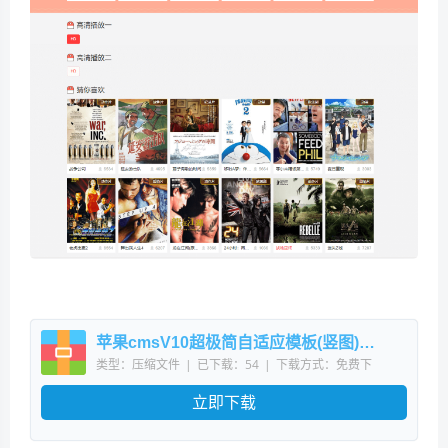
苹果cmsV10超极简自适应模板(竖图)无文章模块PC+H5
类型：压缩文件
|
已下载：54
|
下载方式：免费下
载
立即下载