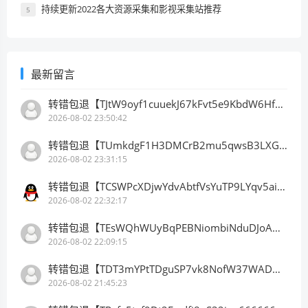
持续更新2022各大资源采集和影视采集站推荐
5
最新留言
转错包退【TJtW9oyf1cuuekJ67kFvt5e9KbdW6HfDB3】客服TeleGram:【@TrxEm】
2026-08-02 23:50:42
转错包退【TUmkdgF1H3DMCrB2mu5qwsB3LXGbkLBhn9】客服TeleGram:【@TrxEm】
2026-08-02 23:31:15
转错包退【TCSWPcXDjwYdvAbtfVsYuTP9LYqv5ainhr】客服TeleGram:【@TrxEm】
2026-08-02 22:32:17
转错包退【TEsWQhWUyBqPEBNiombiNduDJoAHLyyqAx】客服TeleGram:【@TrxEm】
2026-08-02 22:09:15
转错包退【TDT3mYPtTDguSP7vk8NofW37WADwQXejY2】客服TeleGram:【@TrxEm】
2026-08-02 21:45:23