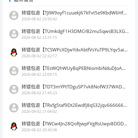
转错包退【TJtW9oyf1cuuekJ67kFvt5e9KbdW6HfDB3】客服TeleGram:【@TrxEm】
2026-08-02 23:50:42
转错包退【TUmkdgF1H3DMCrB2mu5qwsB3LXGbkLBhn9】客服TeleGram:【@TrxEm】
2026-08-02 23:31:15
转错包退【TCSWPcXDjwYdvAbtfVsYuTP9LYqv5ainhr】客服TeleGram:【@TrxEm】
2026-08-02 22:32:17
转错包退【TEsWQhWUyBqPEBNiombiNduDJoAHLyyqAx】客服TeleGram:【@TrxEm】
2026-08-02 22:09:15
转错包退【TDT3mYPtTDguSP7vk8NofW37WADwQXejY2】客服TeleGram:【@TrxEm】
2026-08-02 21:45:23
转错包退【TRxfg5taf9Dt2Ewdfj8qS32jqv66666666】客服TeleGram:【@TrxEm】
2026-08-02 21:04:02
转错包退【TWCw4Jn28QoRjwpFVgRsUwpi8DDDDDDDDD】客服TeleGram:【@TrxEm】
2026-08-02 20:30:38