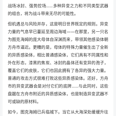
战场冰封、强势控场……多种异变之力和不同类型武器
的组合，将为战斗带来无尽的可能性。
但机遇总与风险并存，这是明日世界既定的规则。异变
力量的气息早已蔓延至周边海域——在那里，另一只名
为图克海姆的庞大母体自深渊而来，带领其他感染体朝
方舟市逼近。更糟的是，母体的特殊力量催生出了全新
的异质感染体，相比普通感染体，它们具有不同属性和
外在形态，漆黑的焦炭、冰封的晶体还有变异的孢子，
覆盖它们的皮肤，它们也因此拥有了各异的强大力量。
普通的攻击方式很难打败这些异质感染体。还好，方舟
市的异变武器会是对付它们的底牌……与此同时，这些
盘踞在方舟市附近的异质感染体，也是制造异变武器不
可或缺的原材料。
如今，图克海姆已兵临城下。当它从大海深处缓缓升往