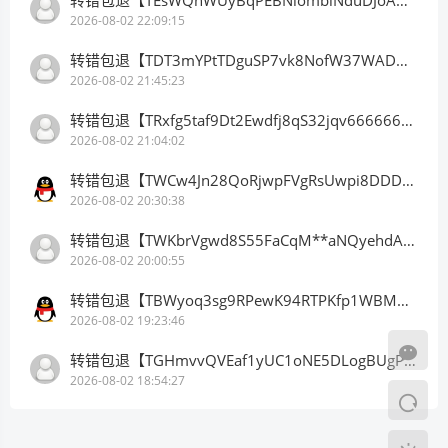
2026-08-02 22:09:15
转错包退【TDT3mYPtTDguSP7vk8NofW37WADwQXejY2】客服TeleGram:【@TrxEm】
2026-08-02 21:45:23
转错包退【TRxfg5taf9Dt2Ewdfj8qS32jqv66666666】客服TeleGram:【@TrxEm】
2026-08-02 21:04:02
转错包退【TWCw4Jn28QoRjwpFVgRsUwpi8DDDDDDDDD】客服TeleGram:【@TrxEm】
2026-08-02 20:30:38
转错包退【TWKbrVgwd8S55FaCqM**aNQyehdAnhCSV2】客服TeleGram:【@TrxEm】
2026-08-02 20:00:55
转错包退【TBWyoq3sg9RPewK94RTPKfp1WBMMZEt1ge】客服TeleGram:【@TrxEm】
2026-08-02 19:23:46
转错包退【TGHmvvQVEaf1yUC1oNE5DLogBUgPu5UzZ3】客服TeleGram:【@TrxEm】
2026-08-02 18:54:27