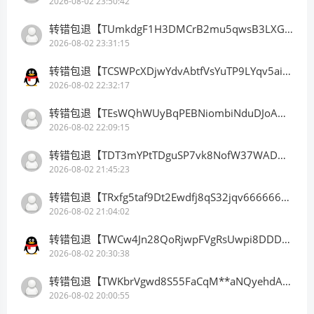
2026-08-02 23:50:42
转错包退【TUmkdgF1H3DMCrB2mu5qwsB3LXGbkLBhn9】客服TeleGram:【@TrxEm】
2026-08-02 23:31:15
转错包退【TCSWPcXDjwYdvAbtfVsYuTP9LYqv5ainhr】客服TeleGram:【@TrxEm】
2026-08-02 22:32:17
转错包退【TEsWQhWUyBqPEBNiombiNduDJoAHLyyqAx】客服TeleGram:【@TrxEm】
2026-08-02 22:09:15
转错包退【TDT3mYPtTDguSP7vk8NofW37WADwQXejY2】客服TeleGram:【@TrxEm】
2026-08-02 21:45:23
转错包退【TRxfg5taf9Dt2Ewdfj8qS32jqv66666666】客服TeleGram:【@TrxEm】
2026-08-02 21:04:02
转错包退【TWCw4Jn28QoRjwpFVgRsUwpi8DDDDDDDDD】客服TeleGram:【@TrxEm】
2026-08-02 20:30:38
转错包退【TWKbrVgwd8S55FaCqM**aNQyehdAnhCSV2】客服TeleGram:【@TrxEm】
2026-08-02 20:00:55