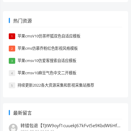
热门资源
苹果cmsV10仿茶杯狐双色自适应模板
1
苹果cms仿慕乔粉红色影视风格模板
2
苹果cmsv10仿爱客搜索自适应模板
3
苹果cmsv10麻豆气色中文二开模板
4
持续更新2022各大资源采集和影视采集站推荐
5
最新留言
转错包退【TJtW9oyf1cuuekJ67kFvt5e9KbdW6HfDB3】客服TeleGram:【@TrxEm】