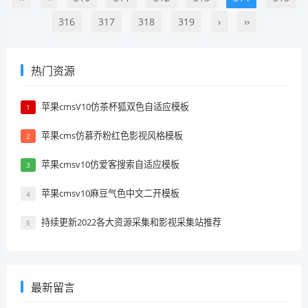
316
317
318
319
›
››
热门资源
苹果cmsV10仿茶杯狐双色自适应模板
1
苹果cms仿慕乔粉红色影视风格模板
2
苹果cmsv10仿爱客搜索自适应模板
3
苹果cmsv10麻豆气色中文二开模板
4
持续更新2022各大资源采集和影视采集站推荐
5
最新留言