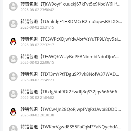
转错包退【TJtW9oyf1cuuekJ67kFvt5e9KbdW6HfDB3】客服TeleGram:【@TrxEm】
2026-08-02 23:50:42
转错包退【TUmkdgF1H3DMCrB2mu5qwsB3LXGbkLBhn9】客服TeleGram:【@TrxEm】
2026-08-02 23:31:15
转错包退【TCSWPcXDjwYdvAbtfVsYuTP9LYqv5ainhr】客服TeleGram:【@TrxEm】
2026-08-02 22:32:17
转错包退【TEsWQhWUyBqPEBNiombiNduDJoAHLyyqAx】客服TeleGram:【@TrxEm】
2026-08-02 22:09:15
转错包退【TDT3mYPtTDguSP7vk8NofW37WADwQXejY2】客服TeleGram:【@TrxEm】
2026-08-02 21:45:23
转错包退【TRxfg5taf9Dt2Ewdfj8qS32jqv66666666】客服TeleGram:【@TrxEm】
2026-08-02 21:04:02
转错包退【TWCw4Jn28QoRjwpFVgRsUwpi8DDDDDDDDD】客服TeleGram:【@TrxEm】
2026-08-02 20:30:38
转错包退【TWKbrVgwd8S55FaCqM**aNQyehdAnhCSV2】客服TeleGram:【@TrxEm】