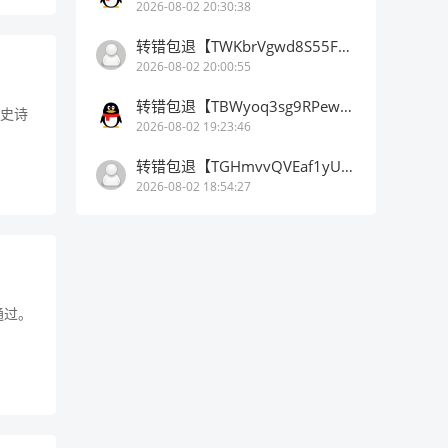
2026-08-02 20:30:38
转错包退【TWKbrVgwd8S55FaCqM**aNQyehdAnhCSV2】客服TeleGram:【@TrxEm】
2026-08-02 20:00:55
转错包退【TBWyoq3sg9RPewK94RTPKfp1WBMMZEt1ge】客服TeleGram:【@TrxEm】
七史诗
2026-08-02 19:23:46
转错包退【TGHmvvQVEaf1yUC1oNE5DLogBUgPu5UzZ3】客服TeleGram:【@TrxEm】
2026-08-02 18:54:27
通过。