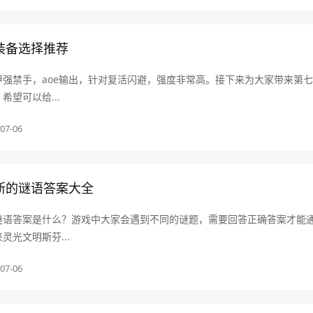
装备选择推荐
强禁手，aoe输出，针对复活闪避，强度非常高。接下来为大家带来第
望可以给...
07-06
斯的谜语答案大全
谜语答案是什么？游戏中大家会遇到不同的谜题，需要回答正确答案才能
灵光文明斯芬...
07-06