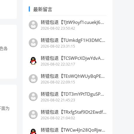
最新留言
转错包退【TJtW9oyf1cuuekJ67kFvt5e9KbdW6HfDB3】客服TeleGram:【@TrxEm】
2026-08-02 23:50:42
转错包退【TUmkdgF1H3DMCrB2mu5qwsB3LXGbkLBhn9】客服TeleGram:【@TrxEm】
2026-08-02 23:31:15
色各
转错包退【TCSWPcXDjwYdvAbtfVsYuTP9LYqv5ainhr】客服TeleGram:【@TrxEm】
2026-08-02 22:32:17
转错包退【TEsWQhWUyBqPEBNiombiNduDJoAHLyyqAx】客服TeleGram:【@TrxEm】
2026-08-02 22:09:15
转错包退【TDT3mYPtTDguSP7vk8NofW37WADwQXejY2】客服TeleGram:【@TrxEm】
2026-08-02 21:45:23
下面为
转错包退【TRxfg5taf9Dt2Ewdfj8qS32jqv66666666】客服TeleGram:【@TrxEm】
2026-08-02 21:04:02
转错包退【TWCw4Jn28QoRjwpFVgRsUwpi8DDDDDDDDD】客服TeleGram:【@TrxEm】