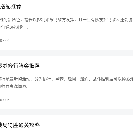
容搭配推荐
上线的新角色，擅长以控制来限制敌方发挥，且一旦有队友控制敌人还会协
道3应龙阵...
07-06
琢梦修行阵容推荐
修行是最新的活动，分为协行、寻梦、逸闻、邀约，战斗胜利后可以掉落
师百鬼逸闻琢...
07-06
残局得胜通关攻略