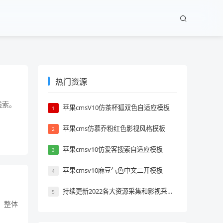
热门资源
线索。
苹果cmsV10仿茶杯狐双色自适应模板
1
苹果cms仿慕乔粉红色影视风格模板
2
苹果cmsv10仿爱客搜索自适应模板
3
苹果cmsv10麻豆气色中文二开模板
4
持续更新2022各大资源采集和影视采集站推荐
5
，整体